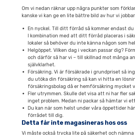
Om vi nedan räknar upp några punkter som förklara
kanske vi kan ge en lite bättre bild av hur vi jobbar
En nyckel. Till ditt förråd så kommer endast du
I kombination med att ditt förråd placeras i 
lokaler så behöver du inte känna någon som hel
Helgöppet. Vilken dag i veckan passar dig? Fö
och därför så har vi – till skillnad mot många a
självklarhet.
Försäkring. Vi är försäkrade i grundpriset så ingå
du utöka din försäkring så kan vi hitta en lösnin
försäkringsbolag då er hemförsäkring mycket v
Fler utrymmen. Skulle det visa att ni har fler sa
inget problem. Medan ni packar så hämtar vi et
Du kan när som helst under våra öppettider häm
förrådet till dig.
Detta får inte magasineras hos oss
Vi måste också trycka lite på säkerhet och nämna 