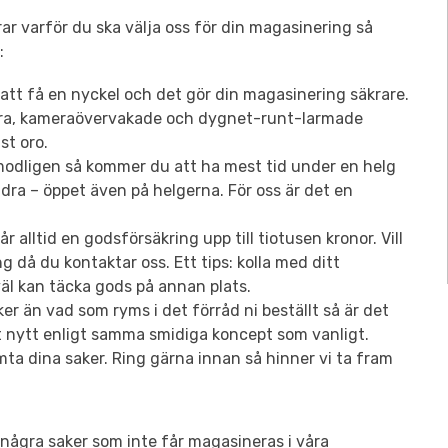
r varför du ska välja oss för din magasinering så
:
 att få en nyckel och det gör din magasinering säkrare.
säkra, kameraövervakade och dygnet-runt-larmade
st oro.
rmodligen så kommer du att ha mest tid under en helg
ndra – öppet även på helgerna. För oss är det en
r alltid en godsförsäkring upp till tiotusen kronor. Vill
g då du kontaktar oss. Ett tips: kolla med ditt
äl kan täcka gods på annan plats.
ker än vad som ryms i det förråd ni beställt så är det
t nytt enligt samma smidiga koncept som vanligt.
ta dina saker. Ring gärna innan så hinner vi ta fram
några saker som inte får magasineras i våra