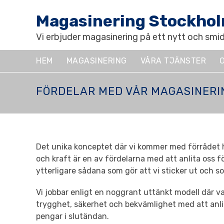
Magasinering Stockho
Vi erbjuder magasinering på ett nytt och smid
HEM
MAGASINERING
VÅRA TJÄNSTER
FÖRDELAR MED VÅR MAGASINERI
Det unika konceptet där vi kommer med förrådet h
och kraft är en av fördelarna med att anlita oss f
ytterligare sådana som gör att vi sticker ut och som 
Vi jobbar enligt en noggrant uttänkt modell där va
trygghet, säkerhet och bekvämlighet med att anli
pengar i slutändan.