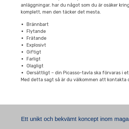
anläggningar. har du något som du är osäker kring 
komplett, men den täcker det mesta.
Brännbart
Flytande
Frätande
Explosivt
Giftigt
Farligt
Olagligt
Oersättligt – din Picasso-tavla ska förvaras i e
Med detta sagt så är du välkommen att kontakta o
Ett unikt och bekvämt koncept inom maga